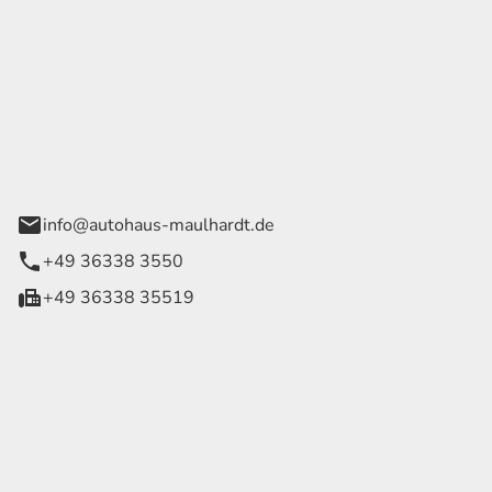
Georg Maulhardt e.K.
der Wege 1
rode
info@autohaus-maulhardt.de
+49 36338 3550
+49 36338 35519
eiten
itag
07:30 - 18:00 Uhr
09:00 - 13:00 Uhr
geschlossen