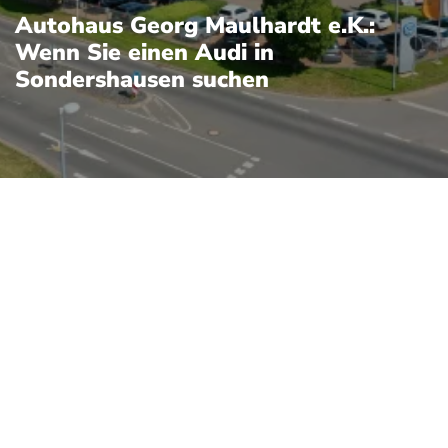
Autohaus Georg Maulhardt e.K.:
Wenn Sie einen Audi in
Sondershausen suchen
nik und sportliche
llradkompetenz (quattro),
d elektrischen Antrieben
n Cockpitsystemen die
il der Volkswagen Gruppe
en Plattformen und hoher
ng und Reparaturprozesse