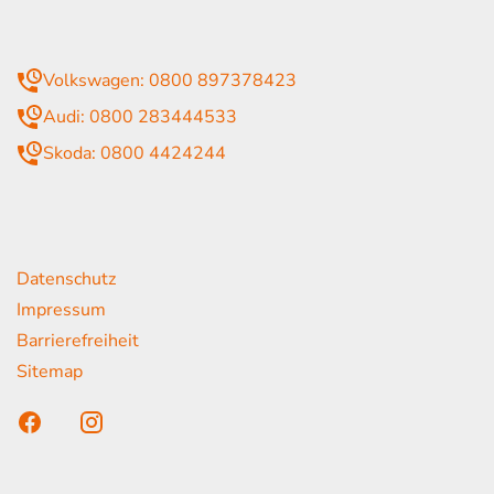
mmer
Volkswagen: 0800 897378423
Audi: 0800 283444533
Skoda: 0800 4424244
rende Links
Datenschutz
Impressum
Barrierefreiheit
Sitemap
n unser Kunden