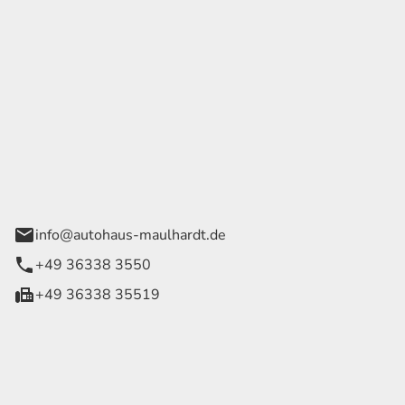
Georg Maulhardt e.K.
der Wege 1
rode
info@autohaus-maulhardt.de
+49 36338 3550
+49 36338 35519
eiten
itag
07:30 - 18:00 Uhr