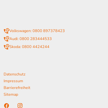
09:00 - 13:00 Uhr
geschlossen
mmer
Volkswagen: 0800 897378423
Audi: 0800 283444533
Skoda: 0800 4424244
rende Links
Datenschutz
Impressum
Barrierefreiheit
Sitemap