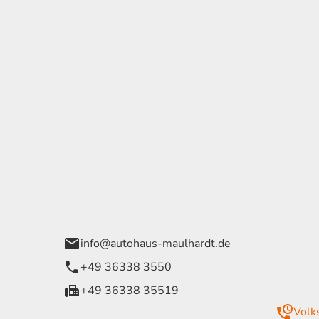
tohaus Georg
Öffnungszeiten
ulhardt e.K.
Montag -
07:30 - 
Bleicheröder Wege 1
Freitag
52 Bleichrode
Samstag
09:00 - 
Sonntag
geschlos
info@autohaus-maulhardt.de
+49 36338 3550
Notrufnummer
+49 36338 35519
Volk