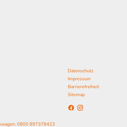
Weiterführende Links
Da
K
Datenschutz
18:00 Uhr
Impressum
13:00 Uhr
Barrierefreiheit
sen
Sitemap
swagen: 0800 897378423