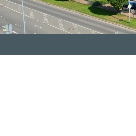
ICE HAT EINE ADRESSE
r Volkswagen, VW Nutzfahrzeuge, Audi und Skoda ist technis
e Leidenschaft unseres eingespielten Teams macht dabei den U
modernste Technik und Qualitätsarbeit.
efächertes Angebot an Fahrzeugen direkt vor Ort und können d
eder Verkauf unserem umfangreichen Leistungsversprechen. Sel