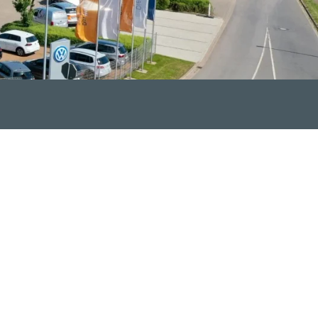
chen an unsere
 freundliche und
ng begeistern.
ng einer