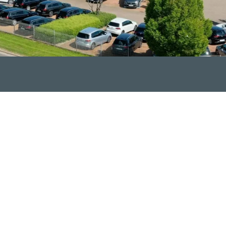
che Kompetenz und hochwertige Serviceausführung ein Verspre
nterschied. Bei uns erwartet Sie ein Team mit Fachkenntnis,
arüber hinaus mit einer qualifizierten und umfassenden Beratu
bstverständlich sind Leasing, Finanzierung und die Vermittlu