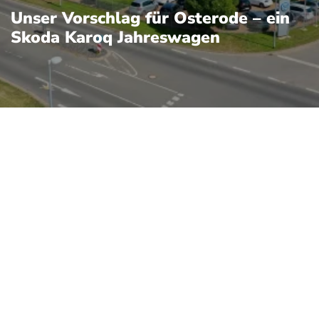
Unser Vorschlag für Osterode – ein
Skoda Karoq Jahreswagen
gen verbindet kompakte
er tschechischer
nnenraumnutzung, hoher
rem Fond und großem
sistenzsystemen, die
ürbar erhöhen. Als
eil eines jungen, gut
ft deutlich reduziertem