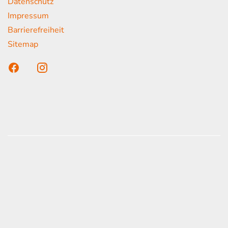
Datenschutz
Impressum
Barrierefreiheit
Sitemap
n unser Kunden
onen erfolgen gemäß der Pkw-
hskennzeichnungsverordnung. Die angegebenen
ach dem vorgeschrieben Messverfahren WLTP
d Light Vehicles Test Procedure) ermittelt. Der
auch und der C02-Ausstoß eines PKW sind nicht
zienten Ausnutzung des Kraftstoffs durch den