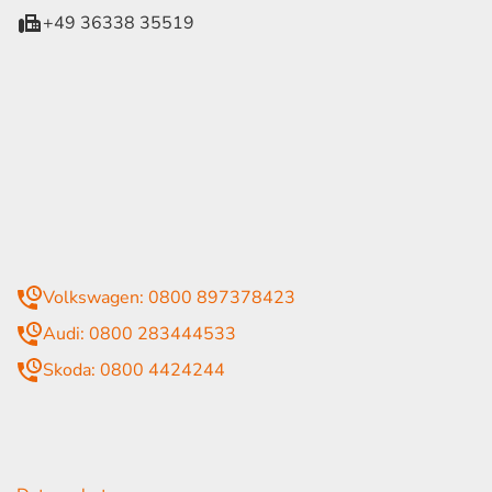
+49 36338 35519
eiten
itag
07:30 - 18:00 Uhr
09:00 - 13:00 Uhr
geschlossen
mmer
Volkswagen: 0800 897378423
Audi: 0800 283444533
Skoda: 0800 4424244
rende Links