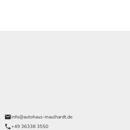
überzeugende Wahl dar.
Georg Maulhardt e.K.
der Wege 1
rode
info@autohaus-maulhardt.de
+49 36338 3550