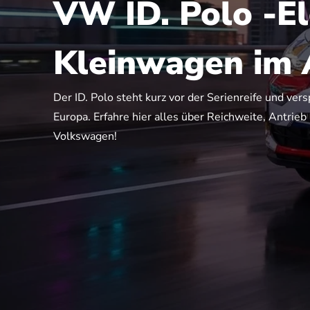
VW ID. Polo -El
Kleinwagen im
Der ID. Polo steht kurz vor der Serienreife und vers
Europa. Erfahre hier alles über Reichweite, Antrie
Volkswagen!