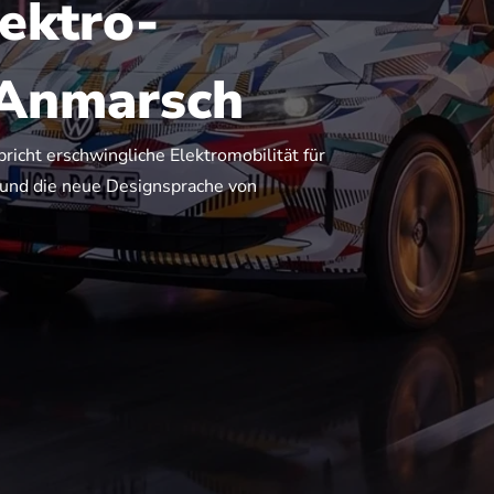
ektro-
 Anmarsch
pricht erschwingliche Elektromobilität für
b und die neue Designsprache von