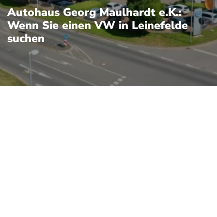
Autohaus Georg Maulhardt e.K.:
Wenn Sie einen VW in Leinefelde
suchen
efelde und verbindet
er ländlichen
ideal für Probefahrten auf
en Autobahnabschnitten.
. betreut markenabhängig
en für VW, Audi, Škoda
enge technische