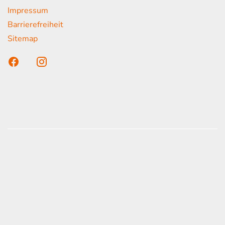
Impressum
Barrierefreiheit
Sitemap
n unser Kunden
onen erfolgen gemäß der Pkw-
hskennzeichnungsverordnung. Die angegebenen
ach dem vorgeschrieben Messverfahren WLTP
d Light Vehicles Test Procedure) ermittelt. Der
auch und der C02-Ausstoß eines PKW sind nicht
zienten Ausnutzung des Kraftstoffs durch den