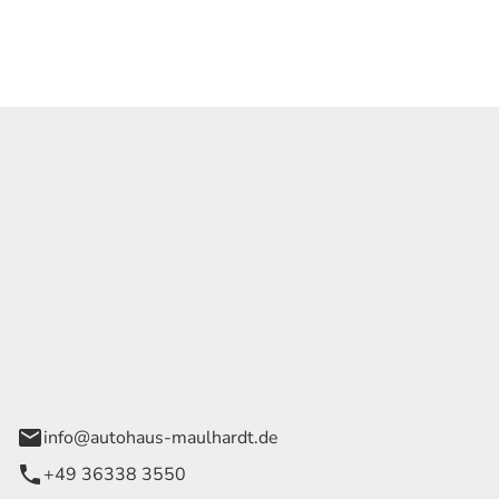
Georg Maulhardt e.K.
der Wege 1
rode
info@autohaus-maulhardt.de
+49 36338 3550