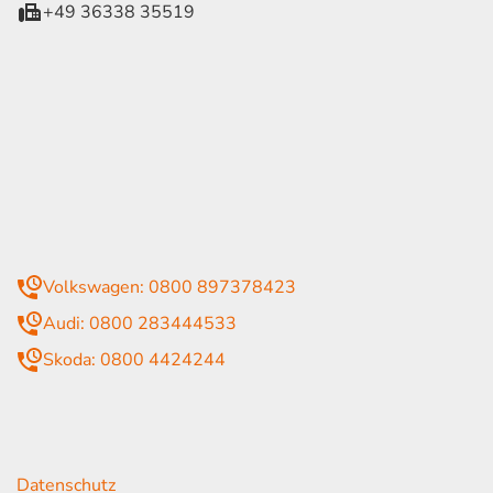
+49 36338 35519
eiten
itag
07:30 - 18:00 Uhr
09:00 - 13:00 Uhr
geschlossen
mmer
Volkswagen: 0800 897378423
Audi: 0800 283444533
Skoda: 0800 4424244
rende Links
Datenschutz