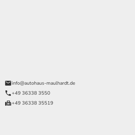
Georg Maulhardt e.K.
der Wege 1
rode
info@autohaus-maulhardt.de
+49 36338 3550
+49 36338 35519
eiten