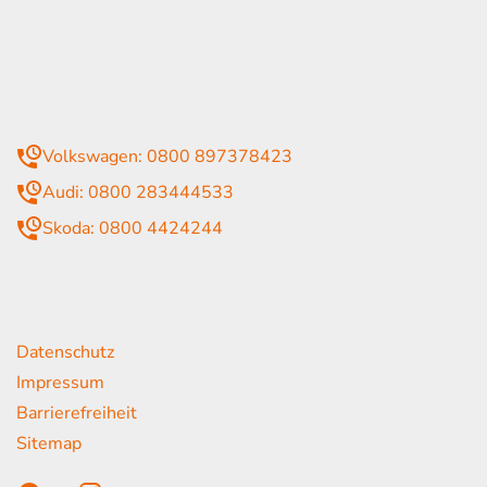
itag
07:30 - 18:00 Uhr
09:00 - 13:00 Uhr
geschlossen
mmer
Volkswagen: 0800 897378423
Audi: 0800 283444533
Skoda: 0800 4424244
rende Links
Datenschutz
Impressum
Barrierefreiheit
Sitemap