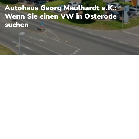
Autohaus Georg Maulhardt e.K.:
Wenn Sie einen VW in Osterode
suchen
 steht für eine breite
en Pkw über die modernen
obusten Nutzfahrzeugen.
en Marken wie Audi und
delle nutzen modulare
, gemeinsame Motoren und
klungen und