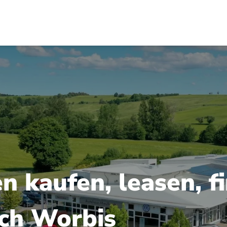
kaufen, leasen, fi
ach Worbis