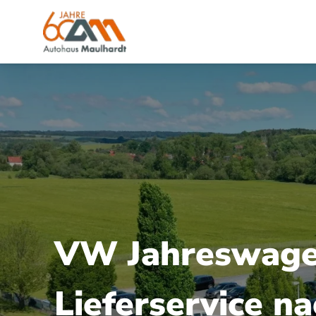
VW Jahreswagen 
Lieferservice n