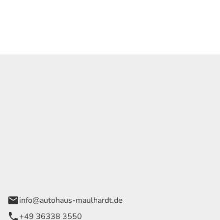
Georg Maulhardt e.K.
der Wege 1
rode
info@autohaus-maulhardt.de
+49 36338 3550