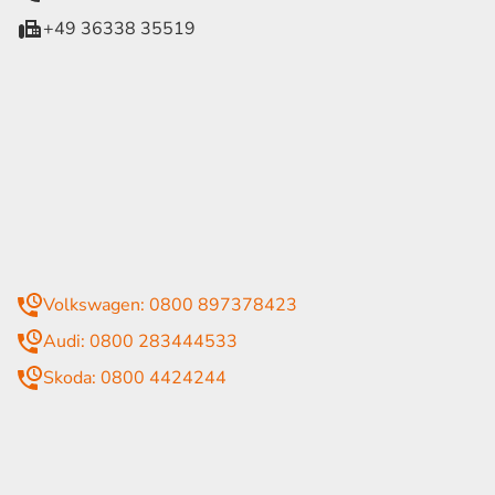
+49 36338 35519
eiten
itag
07:30 - 18:00 Uhr
09:00 - 13:00 Uhr
geschlossen
mmer
Volkswagen: 0800 897378423
Audi: 0800 283444533
Skoda: 0800 4424244
rende Links