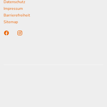
Datenschutz
Impressum
Barrierefreiheit
Sitemap
n unser Kunden
onen erfolgen gemäß der Pkw-
hskennzeichnungsverordnung. Die angegebenen
ach dem vorgeschrieben Messverfahren WLTP
d Light Vehicles Test Procedure) ermittelt. Der
auch und der C02-Ausstoß eines PKW sind nicht
zienten Ausnutzung des Kraftstoffs durch den