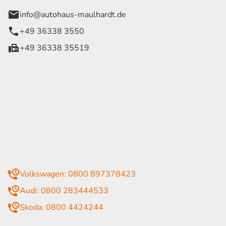
info@autohaus-maulhardt.de
+49 36338 3550
+49 36338 35519
eiten
itag
07:30 - 18:00 Uhr
09:00 - 13:00 Uhr
geschlossen
mmer
Volkswagen: 0800 897378423
Audi: 0800 283444533
Skoda: 0800 4424244