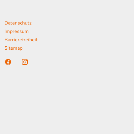
rende Links
Datenschutz
Impressum
Barrierefreiheit
Sitemap
n unser Kunden
onen erfolgen gemäß der Pkw-
hskennzeichnungsverordnung. Die angegebenen
ach dem vorgeschrieben Messverfahren WLTP