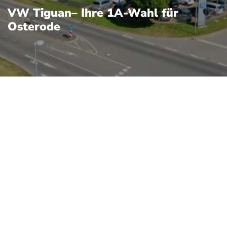
VW Tiguan– Ihre 1A-Wahl für
Osterode
r SUV aus dem Hause
auglichkeit mit variabler
ernen Assistenzsystemen.
ung aus „Tiger“ und
 für Dynamik und
r breiten Motorenpalette —
und TDI‑Dieseln über
fizierten Antrieben —