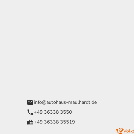
tohaus Georg
Öffnungszeiten
ulhardt e.K.
Montag -
07:30 - 
Bleicheröder Wege 1
Freitag
52 Bleichrode
Samstag
09:00 - 
Sonntag
geschlos
info@autohaus-maulhardt.de
+49 36338 3550
Notrufnummer
+49 36338 35519
Volk