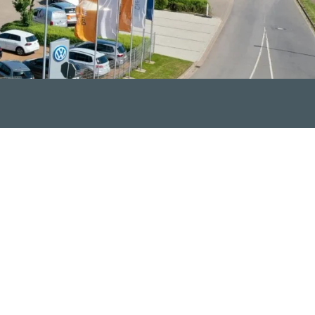
chen an unsere
 freundliche und
ng begeistern.
ng einer