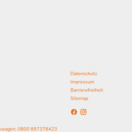
Weiterführende Links
Da
K
Datenschutz
18:00 Uhr
Impressum
13:00 Uhr
Barrierefreiheit
sen
Sitemap
swagen: 0800 897378423