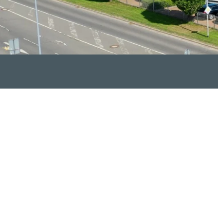
ICE HAT EINE ADRESSE
r Volkswagen, VW Nutzfahrzeuge, Audi und Skoda ist technis
e Leidenschaft unseres eingespielten Teams macht dabei den U
modernste Technik und Qualitätsarbeit.
efächertes Angebot an Fahrzeugen direkt vor Ort und können d
eder Verkauf unserem umfangreichen Leistungsversprechen. Sel