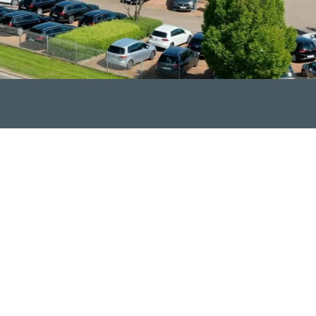
che Kompetenz und hochwertige Serviceausführung ein Verspre
nterschied. Bei uns erwartet Sie ein Team mit Fachkenntnis,
arüber hinaus mit einer qualifizierten und umfassenden Beratu
bstverständlich sind Leasing, Finanzierung und die Vermittlu