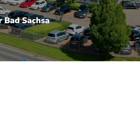
r Bad Sachsa
 anspricht: variable Bestuhlung (optionale dritte Sitzreihe), 
ibel. Die neueren Generationen basieren auf der MQB-Plattfor
urhalte-, Notbrems- und Abstandsregelung ermöglicht. Info
s sicherer, komfortabler Begleiter ab. Ein Touran am Standort
 Bremsverhalten prüfen. Das Fahrzeug wird vom Autohaus Geo
en speziell für VW, Audi, Skoda und VW Nutzfahrzeuge – inkl