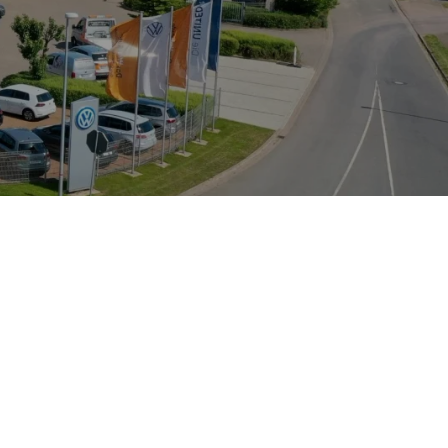
großzügiges
m, was effiziente
tainment mit
 Bad Sachsa lässt
rg Maulhardt e.K.
usive Wartung