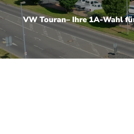
VW Touran– Ihre 1A-Wahl fü
vielseitiger Kompaktvan, der besonders Familien und Vielnutzer
ische Innenraumlösungen machen ihn alltagstauglich und flex
, moderne Fahrwerke und zeitgemäße Assistenzsysteme wie Sp
 und durchdachte Sicherheitsausstattung runden das Profil al
reichen Harzstrecken gut auf Fahreigenschaften, Komfort und
das Autohaus ist markengebunden und bietet Serviceleistung
en, Originalersatzteilen und Software-Updates.