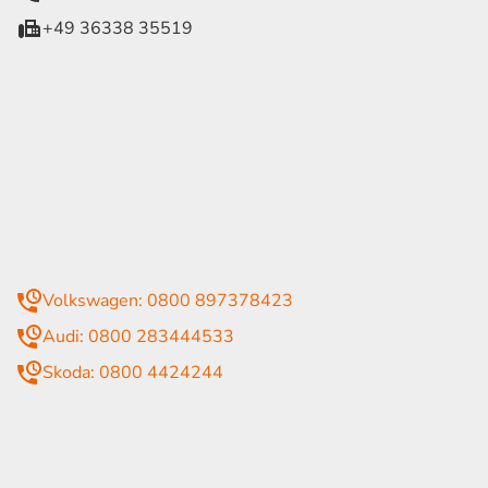
+49 36338 35519
eiten
itag
07:30 - 18:00 Uhr
09:00 - 13:00 Uhr
geschlossen
mmer
Volkswagen: 0800 897378423
Audi: 0800 283444533
Skoda: 0800 4424244
rende Links