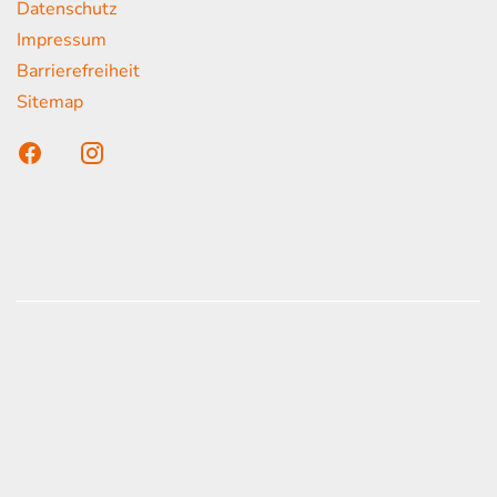
Datenschutz
Impressum
Barrierefreiheit
Sitemap
n unser Kunden
onen erfolgen gemäß der Pkw-
hskennzeichnungsverordnung. Die angegebenen
ach dem vorgeschrieben Messverfahren WLTP
d Light Vehicles Test Procedure) ermittelt. Der
auch und der C02-Ausstoß eines PKW sind nicht
zienten Ausnutzung des Kraftstoffs durch den