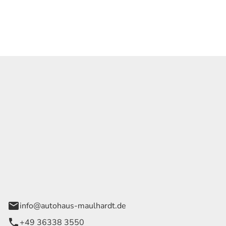
Georg Maulhardt e.K.
der Wege 1
rode
info@autohaus-maulhardt.de
+49 36338 3550