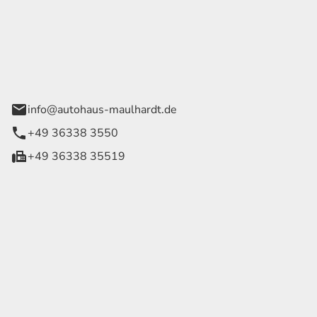
Georg Maulhardt e.K.
der Wege 1
rode
info@autohaus-maulhardt.de
+49 36338 3550
+49 36338 35519
eiten
itag
07:30 - 18:00 Uhr
09:00 - 13:00 Uhr
geschlossen
mmer