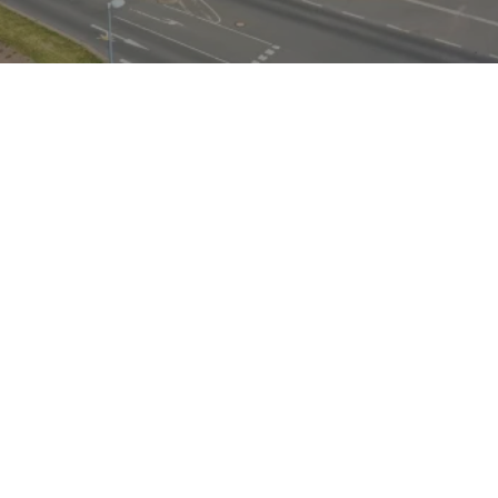
arkteinführung 1996 als
re Linien, hochwertige
ogene Balance aus
hkeit. Über vier
wickelte sich das A3-
rern zu vielfältigen
ack (Fünftürer), Limousine
eicht die Bandbreite von
nten Benzinaggregaten
in zu Plug‑in‑Hybrid-
ro) ist bei ausgewählten
hnische Highlights sind