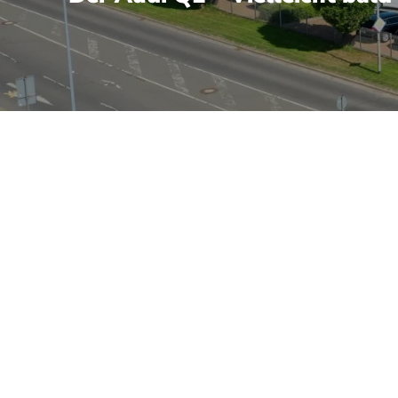
ompakter Premium-Crossover, der 2016 auf der MQB-Plattform
n verbindet. Auffällig sind die prägnante C-Säule mit Kontra
nen – von Farbakzenten bis zur Ausstattungslinie. Technisch 
-Antrieb; Schalt- und S tronic-Doppelkupplungsgetriebe sorg
ale Virtual Cockpit bringen Vernetzung und Fahrerinformation
richtet und erhöhen Komfort sowie aktive Unfallvermeidung. 
 – das erleichtert Wartung und Teileversorgung. Das Autohaus
steller Audi, VW, Skoda sowie VW Nutzfahrzeuge; dazu gehö
nach Herstellervorgaben.