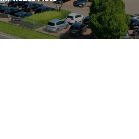
 des Volkswagen Konzerns debütierte und urbane Agilität mi
stoptik, die hohe Sitzposition bei kompakten Außenmaßen und 
reicht die Palette von sparsamen TFSI- und TDI-Motoren bis zu
en für spontane Fahrdynamik. Audi-typische Features wie das 
en auf hohem Niveau. Sicherheit und Assistenzsysteme sind auf
Für Besitzer ist praktisch, dass der Q2 auf Plattform- und 
 Georg Maulhardt e.K. bietet Verkauf und autorisierten Servi
ren herstellergerechte Wartung, Fehlerdiagnose mit Marken