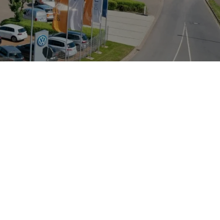
t
vielseitige
 stärkeren
MMI-Infotainment
 Stadt- und
Komponentenebene
ce für die
systemen und