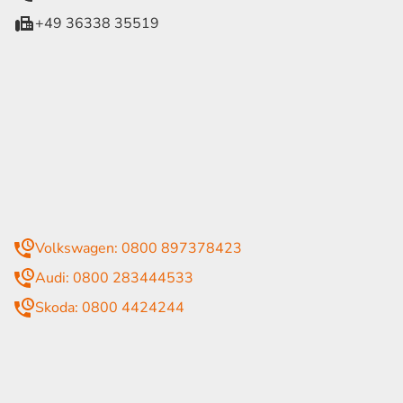
+49 36338 35519
eiten
itag
07:30 - 18:00 Uhr
09:00 - 13:00 Uhr
geschlossen
mmer
Volkswagen: 0800 897378423
Audi: 0800 283444533
Skoda: 0800 4424244
rende Links