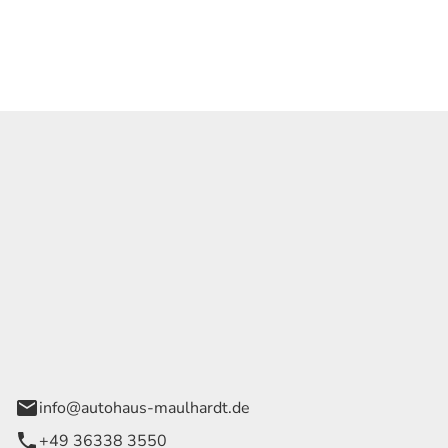
Georg Maulhardt e.K.
der Wege 1
rode
info@autohaus-maulhardt.de
+49 36338 3550