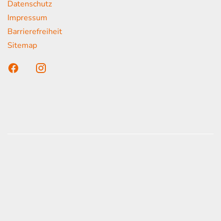
Datenschutz
Impressum
Barrierefreiheit
Sitemap
n unser Kunden
onen erfolgen gemäß der Pkw-
hskennzeichnungsverordnung. Die angegebenen
ach dem vorgeschrieben Messverfahren WLTP
d Light Vehicles Test Procedure) ermittelt. Der
auch und der C02-Ausstoß eines PKW sind nicht
zienten Ausnutzung des Kraftstoffs durch den