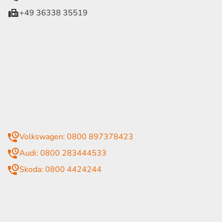
+49 36338 35519
eiten
itag
07:30 - 18:00 Uhr
09:00 - 13:00 Uhr
geschlossen
mmer
Volkswagen: 0800 897378423
Audi: 0800 283444533
Skoda: 0800 4424244
rende Links