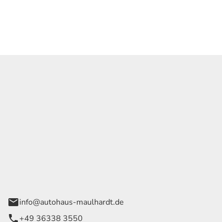
Georg Maulhardt e.K.
der Wege 1
rode
info@autohaus-maulhardt.de
+49 36338 3550