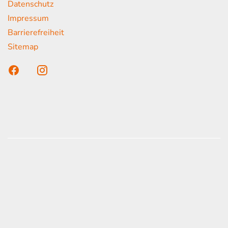
Datenschutz
Impressum
Barrierefreiheit
Sitemap
n unser Kunden
onen erfolgen gemäß der Pkw-
hskennzeichnungsverordnung. Die angegebenen
ach dem vorgeschrieben Messverfahren WLTP
d Light Vehicles Test Procedure) ermittelt. Der
auch und der C02-Ausstoß eines PKW sind nicht
zienten Ausnutzung des Kraftstoffs durch den