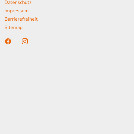
Datenschutz
Impressum
Barrierefreiheit
Sitemap
n unser Kunden
onen erfolgen gemäß der Pkw-
hskennzeichnungsverordnung. Die angegebenen
ach dem vorgeschrieben Messverfahren WLTP
d Light Vehicles Test Procedure) ermittelt. Der
auch und der C02-Ausstoß eines PKW sind nicht
zienten Ausnutzung des Kraftstoffs durch den