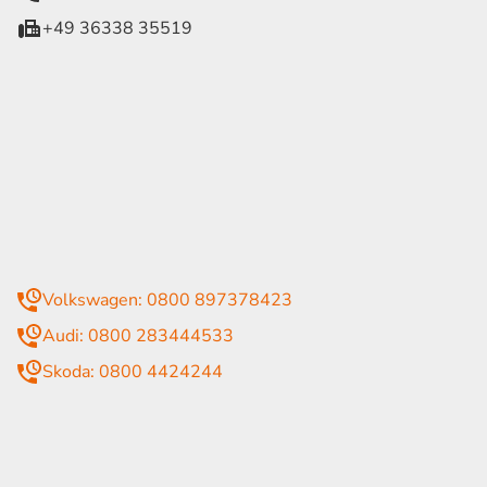
+49 36338 35519
eiten
itag
07:30 - 18:00 Uhr
09:00 - 13:00 Uhr
geschlossen
mmer
Volkswagen: 0800 897378423
Audi: 0800 283444533
Skoda: 0800 4424244
rende Links