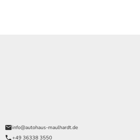
Georg Maulhardt e.K.
der Wege 1
rode
info@autohaus-maulhardt.de
+49 36338 3550