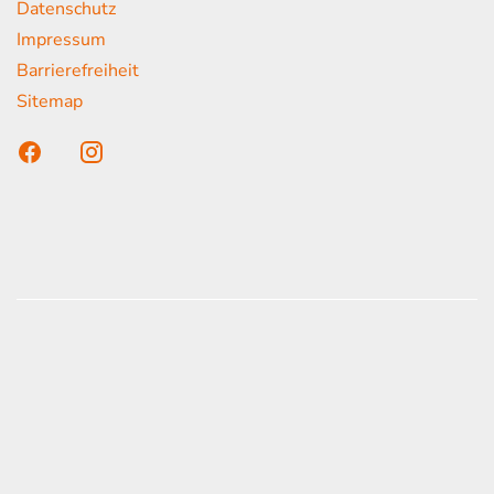
Datenschutz
Impressum
Barrierefreiheit
Sitemap
n unser Kunden
onen erfolgen gemäß der Pkw-
hskennzeichnungsverordnung. Die angegebenen
ach dem vorgeschrieben Messverfahren WLTP
d Light Vehicles Test Procedure) ermittelt. Der
auch und der C02-Ausstoß eines PKW sind nicht
zienten Ausnutzung des Kraftstoffs durch den