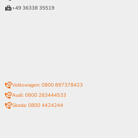
+49 36338 35519
eiten
itag
07:30 - 18:00 Uhr
09:00 - 13:00 Uhr
geschlossen
mmer
Volkswagen: 0800 897378423
Audi: 0800 283444533
Skoda: 0800 4424244
rende Links