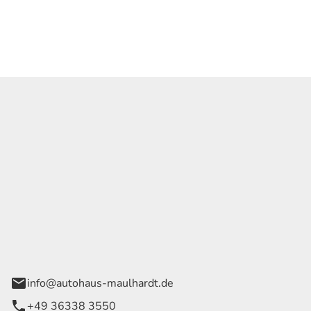
Georg Maulhardt e.K.
der Wege 1
rode
info@autohaus-maulhardt.de
+49 36338 3550